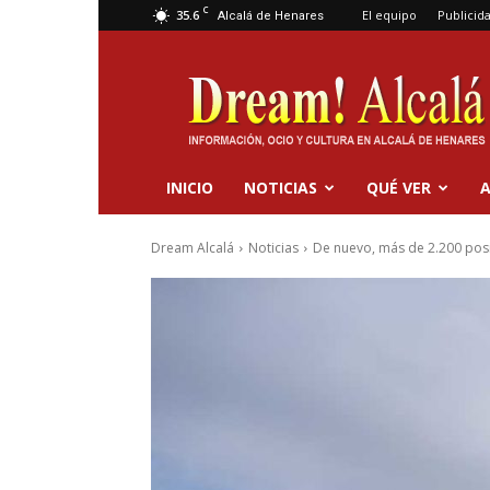
C
35.6
El equipo
Publicid
Alcalá de Henares
Dream
Alcalá
INICIO
NOTICIAS
QUÉ VER
A
Dream Alcalá
Noticias
De nuevo, más de 2.200 posit