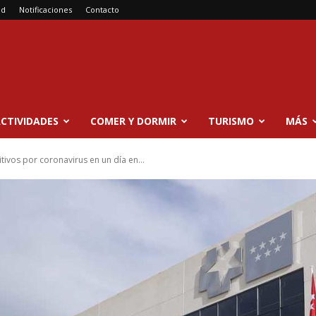
ad
Notificaciones
Contacto
CTIVIDADES
COMER Y DORMIR
TURISMO
MÁS
ivos por coronavirus en un día en...