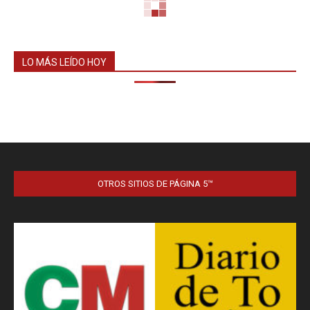
LO MÁS LEÍDO HOY
OTROS SITIOS DE PÁGINA 5™