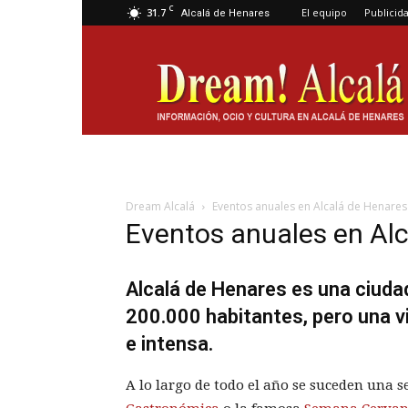
C
31.7
El equipo
Publicid
Alcalá de Henares
Dream
Alcalá
Dream Alcalá
Eventos anuales en Alcalá de Henares
Eventos anuales en Al
Alcalá de Henares es una ciud
200.000 habitantes, pero una vi
e intensa.
A lo largo de todo el año se suceden una 