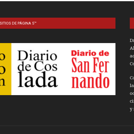
SITIOS DE PÁGINA 5™
D
A
a
C
C
l
o
c
y