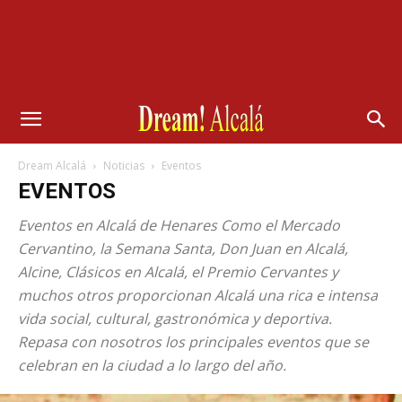
Dream Alcalá
Noticias
Eventos
EVENTOS
Eventos en Alcalá de Henares Como el Mercado
Cervantino, la Semana Santa, Don Juan en Alcalá,
Alcine, Clásicos en Alcalá, el Premio Cervantes y
muchos otros proporcionan Alcalá una rica e intensa
vida social, cultural, gastronómica y deportiva.
Repasa con nosotros los principales eventos que se
celebran en la ciudad a lo largo del año.