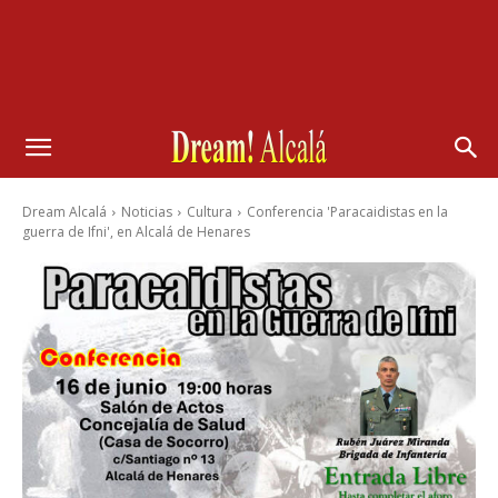
Dream Alcalá
Noticias
Cultura
Conferencia 'Paracaidistas en la
guerra de Ifni', en Alcalá de Henares