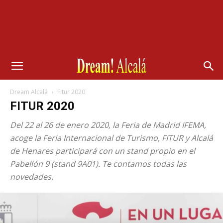
Dream Alcalá
Fitur 2020
FITUR 2020
Del 22 al 26 de enero 2020, la Feria de Madrid IFEMA,
acoge la Feria Internacional de Turismo, FITUR y Alcalá
de Henares participará con un stand propio en el
Pabellón 9 (stand 9A01). Te contamos todas las
novedades.