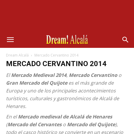
Dream Alcalá
Mercado Cervantino 2014
MERCADO CERVANTINO 2014
El
Mercado Medieval 2014
,
Mercado Cervantino
o
Gran Mercado del Quijote
es el más grande de
Europa y uno de los principales acontecimientos
turísticos, culturales y gastronómicos de Alcalá de
Henares.
En el
Mercado medieval de Alcalá de Henares
(
Mercado del Cervantes
o
Mercado del Quijote
),
todo el casco histórico se convierte en un escenario