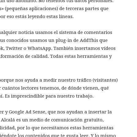
 un uso anónimo. No tenemos tus datos personales.
» (pequeñas aplicaciones) de terceras partes que
or eso estás leyendo estas líneas.
alquier noticia usamos el sistema de comentarios
 tus conocidos usamos un plug-in de AddThis que
ok, Twitter o WhatsApp. También insertamos vídeos
nformación de calidad. Todas estas herramientas y
rque nos ayuda a medir nuestro tráfico (visitantes)
r cuántos lectores tenemos, de dónde vienen, qué
sí. Es imprescindible para nuestro trabajo.
 y Google Ad Sense, que nos ayudan a insertar la
 Alcalá es un medio de comunicación gratuito,
blicidad, por lo que necesitamos estas herramientas
iéndote los contenidos que te gusta leer. Y lo mismo