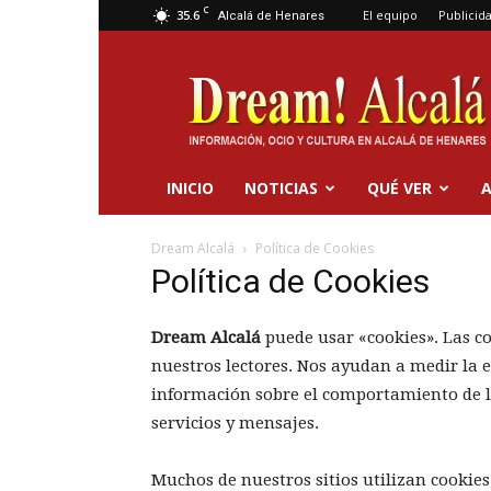
C
35.6
El equipo
Publicid
Alcalá de Henares
Dream
Alcalá
INICIO
NOTICIAS
QUÉ VER
A
Dream Alcalá
Política de Cookies
Política de Cookies
Dream Alcalá
puede usar «cookies». Las c
nuestros lectores. Nos ayudan a medir la e
información sobre el comportamiento de l
servicios y mensajes.
Muchos de nuestros sitios utilizan cookies