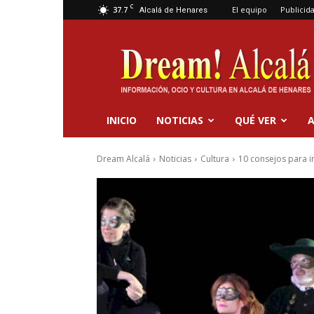
C
37.7
El equipo
Publicid
Alcalá de Henares
Dream
Alcalá
INICIO
NOTICIAS
QUÉ VER
A
Dream Alcalá
Noticias
Cultura
10 consejos para ir