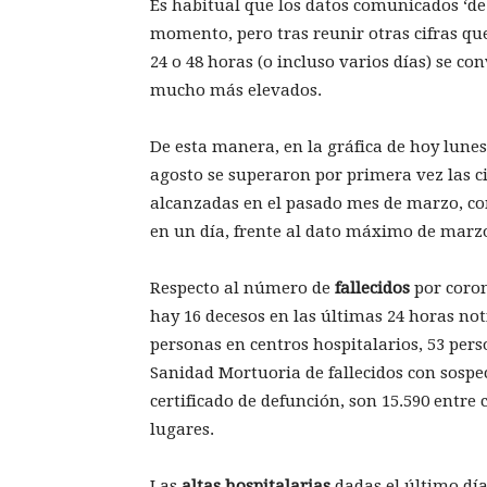
Es habitual que los datos comunicados ‘de
momento, pero tras reunir otras cifras qu
24 o 48 horas (o incluso varios días) se 
mucho más elevados.
De esta manera, en la gráfica de hoy lunes 
agosto se superaron por primera vez las c
alcanzadas en el pasado mes de marzo, con 
en un día, frente al dato máximo de marzo
Respecto al número de
fallecidos
por coro
hay 16 decesos en las últimas 24 horas noti
personas en centros hospitalarios, 53 pers
Sanidad Mortuoria de fallecidos con sosp
certificado de defunción, son 15.590 entre 
lugares.
Las
altas hospitalarias
dadas el último día