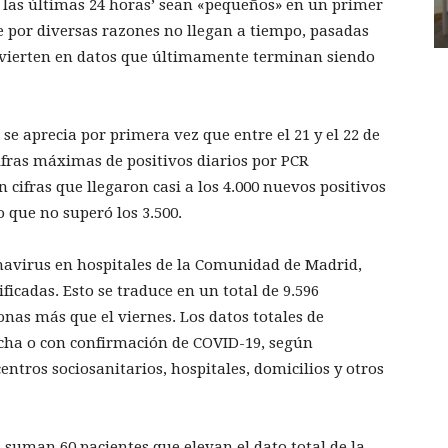
 las últimas 24 horas’ sean «pequeños» en un primer
e por diversas razones no llegan a tiempo, pasadas
convierten en datos que últimamente terminan siendo
se aprecia por primera vez que entre el 21 y el 22 de
ifras máximas de positivos diarios por PCR
cifras que llegaron casi a los 4.000 nuevos positivos
 que no superó los 3.500.
navirus en hospitales de la Comunidad de Madrid,
ficadas. Esto se traduce en un total de 9.596
onas más que el viernes. Los datos totales de
echa o con confirmación de COVID-19, según
centros sociosanitarios, hospitales, domicilios y otros
 suman 60 pacientes que elevan el dato total de la