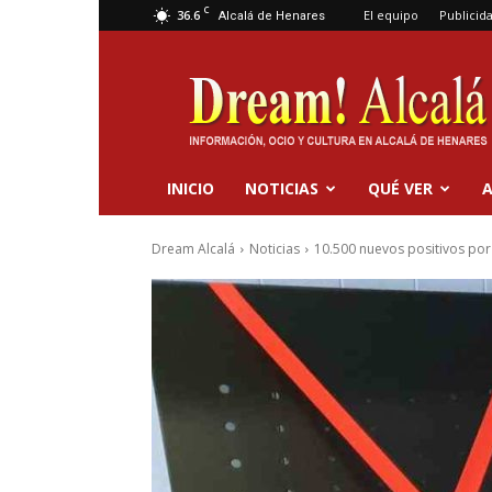
C
36.6
El equipo
Publicid
Alcalá de Henares
Dream
Alcalá
INICIO
NOTICIAS
QUÉ VER
A
Dream Alcalá
Noticias
10.500 nuevos positivos por