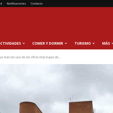
ad
Notificaciones
Contacto
CTIVIDADES
COMER Y DORMIR
TURISMO
MÁS
s marcan una de las cifras más bajas de...