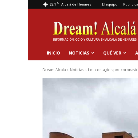
C
28.1
El equipo
Publicid
Alcalá de Henares
Dream
Alcalá
INICIO
NOTICIAS
QUÉ VER
A
Dream Alcalá
Noticias
Los contagios por coronaviru