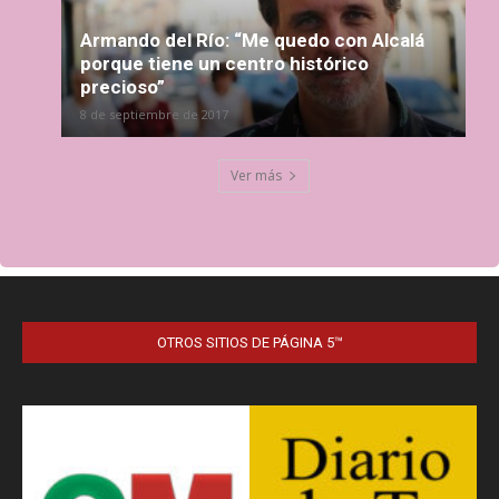
Armando del Río: “Me quedo con Alcalá
porque tiene un centro histórico
precioso”
8 de septiembre de 2017
Ver más
OTROS SITIOS DE PÁGINA 5™