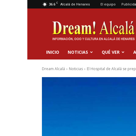
C
36.6
El equipo
Publicid
Alcalá de Henares
Dream
Alcalá
INICIO
NOTICIAS
QUÉ VER
A
Dream Alcalá
Noticias
El Hospital de Alcalá se prep