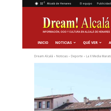
C
32
El equipo
Publicidad
Alcalá de Henares
Dream
Alcalá
INICIO
NOTICIAS
QUÉ VER
A
Dream Alcalá
Noticias
Deporte
La X Media Marató