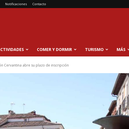
Notificaciones
Contacto
CTIVIDADES
COMER Y DORMIR
TURISMO
MÁS
n Cervantina abre su plazo de inscripción