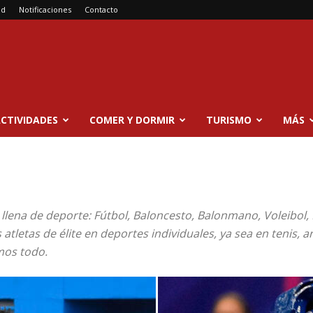
ad
Notificaciones
Contacto
CTIVIDADES
COMER Y DORMIR
TURISMO
MÁS
llena de deporte: Fútbol, Baloncesto, Balonmano, Voleibol,
letas de élite en deportes individuales, ya sea en tenis, ar
mos todo.