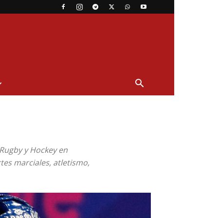
 Rugby y Hockey en
tes marciales, atletismo,