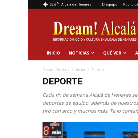
C
35.6
El equipo
Publicid
Alcalá de Henares
Dream
Alcalá
INICIO
NOTICIAS
QUÉ VER
A
Dream Alcalá
Noticias
Deporte
DEPORTE
Cada fin de semana Alcalá de Henares se 
deportes de equipo, además de nuestros at
tiro con arco y muchos más. Te lo conta