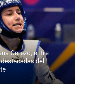
ana Cerezo, entre
 destacadas del
te