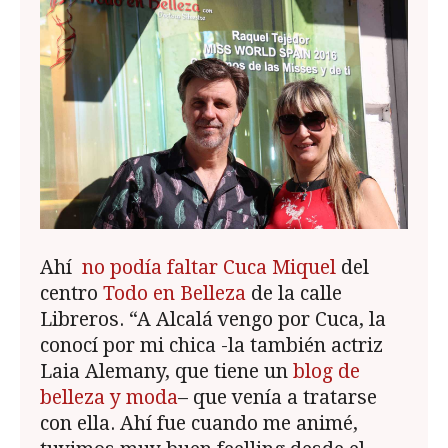
Ahí
no podía faltar Cuca Miquel
del
centro
Todo en Belleza
de la calle
Libreros. “A Alcalá vengo por Cuca, la
conocí por mi chica -la también actriz
Laia Alemany, que tiene un
blog de
belleza y moda
– que venía a tratarse
con ella. Ahí fue cuando me animé,