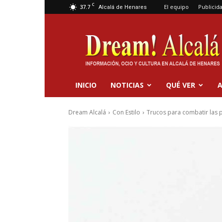
C
37.7
El equipo
Publicid
Alcalá de Henares
Dream
Alcalá
INICIO
NOTICIAS
QUÉ VER
A
Dream Alcalá
Con Estilo
Trucos para combatir las 