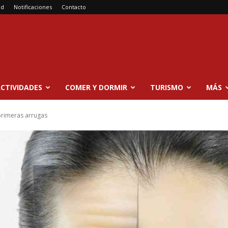
ad
Notificaciones
Contacto
CTIVIDADES
COMER Y DORMIR
TURISMO
MÁS
primeras arrugas