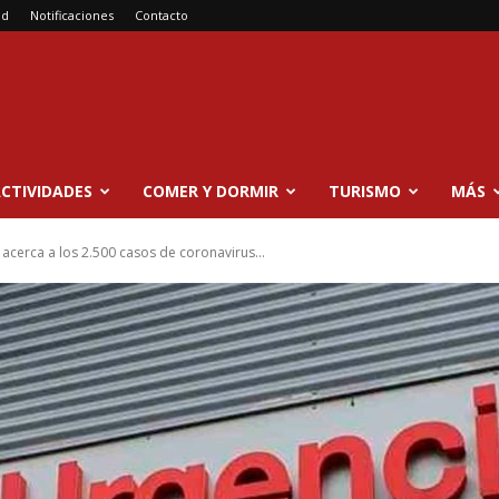
ad
Notificaciones
Contacto
CTIVIDADES
COMER Y DORMIR
TURISMO
MÁS
cerca a los 2.500 casos de coronavirus...