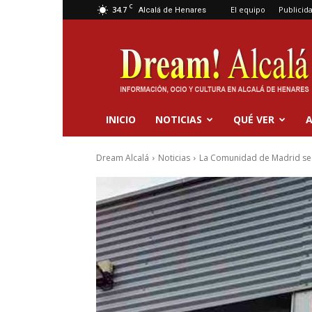
C
34.7
El equipo
Publicid
Alcalá de Henares
Dream
Alcalá
INICIO
NOTICIAS
QUÉ VER
A
Dream Alcalá
Noticias
La Comunidad de Madrid se a