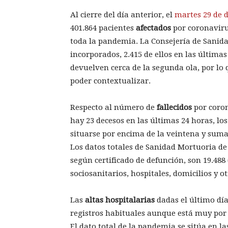
Al cierre del día anterior, el
martes 29 de 
401.864 pacientes
afectados
por coronaviru
toda la pandemia. La Consejería de Sanidad
incorporados, 2.415 de ellos en las últim
devuelven cerca de la segunda ola, por lo
poder contextualizar.
Respecto al número de
fallecidos
por coro
hay 23 decesos en las últimas 24 horas, lo
situarse por encima de la veintena y suma 
Los datos totales de Sanidad Mortuoria de
según certificado de defunción, son 19.488 
sociosanitarios, hospitales, domicilios y o
Las
altas hospitalarias
dadas el último dí
registros habituales aunque está muy por d
El dato total de la pandemia se sitúa en la