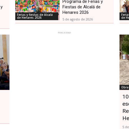
Programa de Ferias y
 y
Fiestas de Alcalá de
Henares 2026
Ferias y fiestas de Alcalá
Feria
de Henares 2026
de H
5 de agosto de 2026
PUBLICIDAD
Obra
10
es
Re
He
5 de