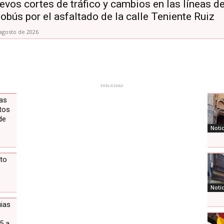
evos cortes de tráfico y cambios en las líneas d
obús por el asfaltado de la calle Teniente Ruiz
agosto de 2026
PUBLICIDAD
tas
tos
de
Notic
to
Notic
uias
5 a