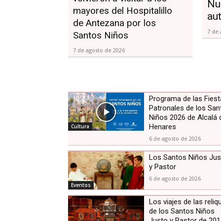
Nu
mayores del Hospitalillo
aut
de Antezana por los
7 de 
Santos Niños
7 de agosto de 2026
Programa de las Fies
Patronales de los San
Niños 2026 de Alcalá 
Henares
Cultura
6 de agosto de 2026
Los Santos Niños Jus
y Pastor
6 de agosto de 2026
Eventos
Los viajes de las reliq
de los Santos Niños
Justo y Pastor de 201