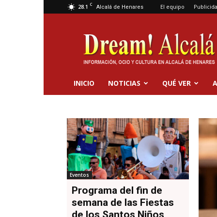
C
28.1
El equipo
Publicid
Alcalá de Henares
Dream
Alcalá
INICIO
NOTICIAS
QUÉ VER
A
Eventos
Programa del fin de
semana de las Fiestas
de los Santos Niños