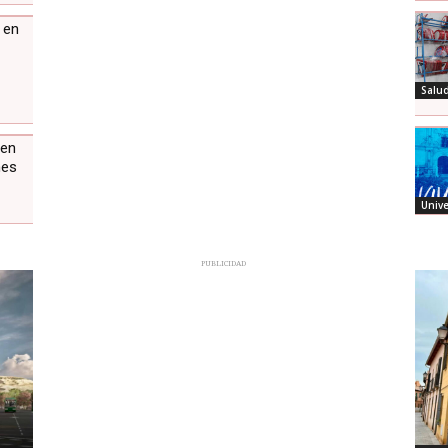
 en
Salu
 en
nes
Univ
PUBLICIDAD