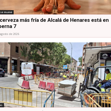
á se mueve
 cerveza más fría de Alcalá de Henares está en
berna 7
agosto de 2026
as