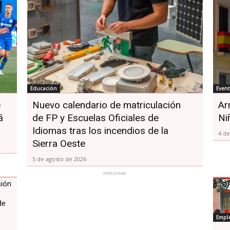
Educación
Even
e
Nuevo calendario de matriculación
Ar
á
de FP y Escuelas Oficiales de
Ni
Idiomas tras los incendios de la
4 de
Sierra Oeste
5 de agosto de 2026
PUBLICIDAD
sión
de
Empl