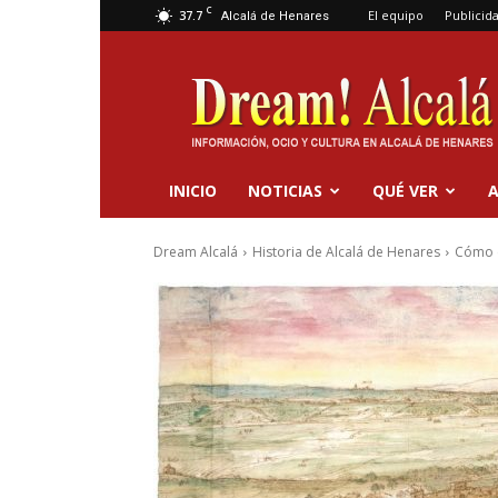
C
37.7
El equipo
Publicid
Alcalá de Henares
Dream
Alcalá
INICIO
NOTICIAS
QUÉ VER
A
Dream Alcalá
Historia de Alcalá de Henares
Cómo e