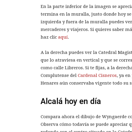
En la parte inferior de la imagen se aprec
termina en la muralla, justo donde hoy se
izquierda y fuera de la muralla puedes ve
mercaderes y viajeros. Si quieres saber má
haz clic
aquí
.
A la derecha puedes ver la Catedral Magist
que lo atraviesa en vertical y que se corr
como calle Libreros. Si te fijas, a la dere
Complutense del
Cardenal Cisneros
, ya en
Henares aún conservaba vigente todo su 
Alcalá hoy en día
Compara ahora el dibujo de Wyngaerde con
Observa cómo todavía se puede apreciar qu
redonda con el centro situado en la Cate