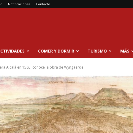
ad
Notificaciones
Contacto
CTIVIDADES
COMER Y DORMIR
TURISMO
MÁS
ra Alcalá en 1565: conoce la obra de Wyngaerde