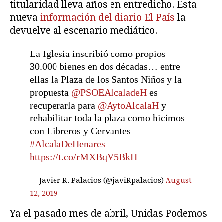
titularidad lleva años en entredicho. Esta
nueva
información del diario El País
la
devuelve al escenario mediático.
La Iglesia inscribió como propios
30.000 bienes en dos décadas… entre
ellas la Plaza de los Santos Niños y la
propuesta
@PSOEAlcaladeH
es
recuperarla para
@AytoAlcalaH
y
rehabilitar toda la plaza como hicimos
con Libreros y Cervantes
#AlcalaDeHenares
https://t.co/rMXBqV5BkH
— Javier R. Palacios (@javiRpalacios)
August
12, 2019
Ya el pasado mes de abril, Unidas Podemos