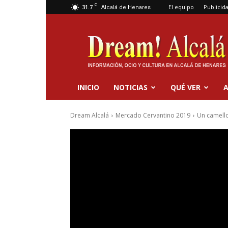
C
31.7
El equipo
Publicid
Alcalá de Henares
Dream
Alcalá
INICIO
NOTICIAS
QUÉ VER
A
Dream Alcalá
Mercado Cervantino 2019
Un camello