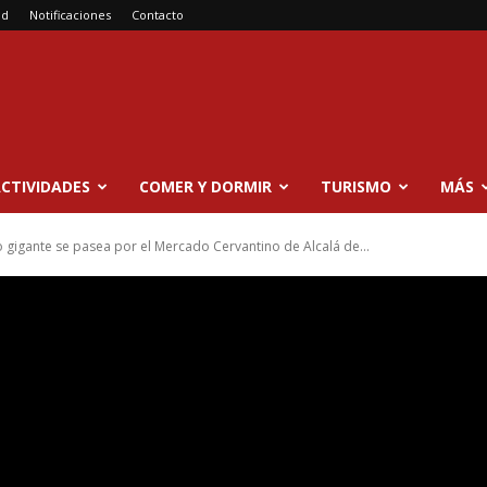
ad
Notificaciones
Contacto
CTIVIDADES
COMER Y DORMIR
TURISMO
MÁS
 gigante se pasea por el Mercado Cervantino de Alcalá de...