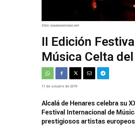
Foto: susanaseivane.net
II Edición Festiv
Música Celta de
11 de octubre de 2019
Alcalá de Henares celebra su XX
Festival Internacional de Músic
prestigiosos artistas europeos