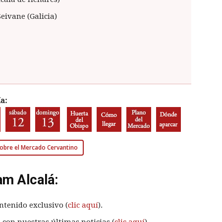
Seivane (Galicia)
a:
sobre el Mercado Cervantino
am Alcalá:
ntenido exclusivo (
clic aquí
).
 con nuestras últimas noticias (
clic aquí
).