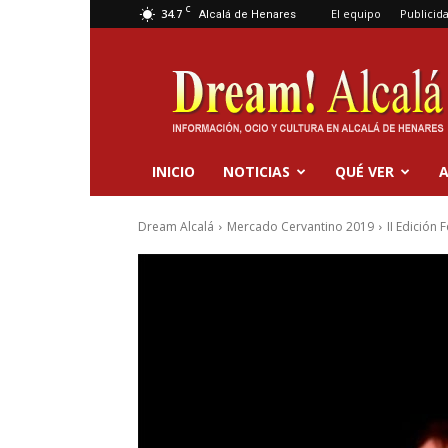
C
34.7
El equipo
Publicid
Alcalá de Henares
Dream
Alcalá
INICIO
NOTICIAS
QUÉ VER
A
Dream Alcalá
Mercado Cervantino 2019
II Edición