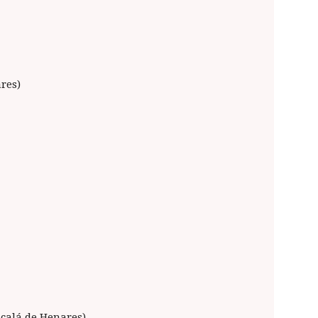
res)
lcalá de Henares)