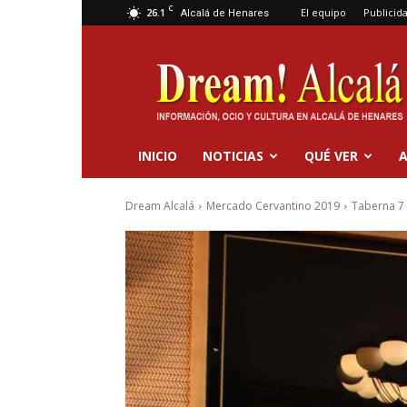
C
26.1
El equipo
Publicid
Alcalá de Henares
Dream
Alcalá
INICIO
NOTICIAS
QUÉ VER
A
Dream Alcalá
Mercado Cervantino 2019
Taberna 7 