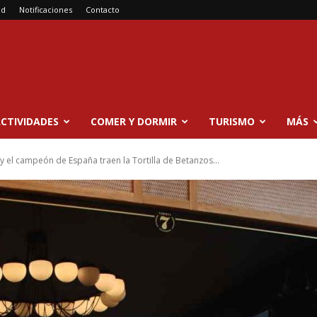
ad
Notificaciones
Contacto
CTIVIDADES
COMER Y DORMIR
TURISMO
MÁS
y el campeón de España traen la Tortilla de Betanzos...