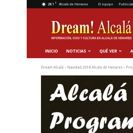
C
28.1
El equipo
Publicid
Alcalá de Henares
Dream
Alcalá
INICIO
NOTICIAS
QUÉ VER
A
Dream Alcalá
Navidad 2018 Alcalá de Henares
Pro