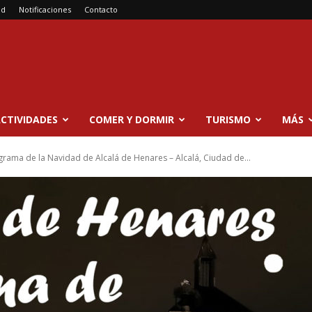
ad
Notificaciones
Contacto
CTIVIDADES
COMER Y DORMIR
TURISMO
MÁS
grama de la Navidad de Alcalá de Henares – Alcalá, Ciudad de...