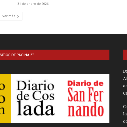
31 de enero de 2026
Ver más
SITIOS DE PÁGINA 5™
D
A
a
C
C
l
o