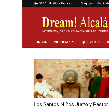
C
35.6
El equipo
Publicid
Alcalá de Henares
Dream
Alcalá
INICIO
NOTICIAS
QUÉ VER
A
Los Santos Niños Justo y Pastor