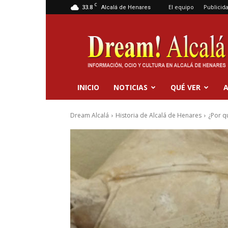
C
33.8
El equipo
Publicid
Alcalá de Henares
Dream
Alcalá
INICIO
NOTICIAS
QUÉ VER
A
Dream Alcalá
Historia de Alcalá de Henares
¿Por q