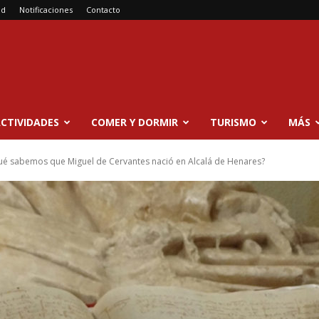
ad
Notificaciones
Contacto
CTIVIDADES
COMER Y DORMIR
TURISMO
MÁS
ué sabemos que Miguel de Cervantes nació en Alcalá de Henares?