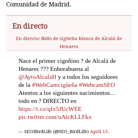
Comunidad de Madrid.
En directo
En directo: Nido de cigüeña blanca de Alcalá de
Henares
Nace el primer cigoñino ? de Alcalá de
Henares ??? Enhorabuena al
@AytoAlcalaH
y a todos los seguidores
de la
#WebCamcigüeña
#WebcamSEO
Atentos a los siguientes nacimientos…
todo en ? DIRECTO en
https://t.co/qIx5JUcWEE
pic.twitter.com/uAicKLLFkx
— SEO/BirdLife (@SEO_BirdLife)
April 13,