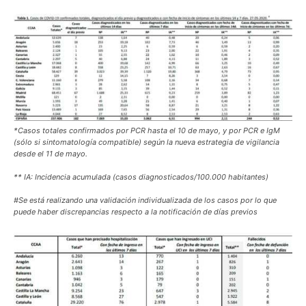
*Casos totales confirmados por PCR hasta el 10 de mayo, y por PCR e IgM
(sólo si sintomatología compatible) según la nueva estrategia de vigilancia
desde el 11 de mayo.
** IA: Incidencia acumulada (casos diagnosticados/100.000 habitantes)
#Se está realizando una validación individualizada de los casos por lo que
puede haber discrepancias respecto a la notificación de días previos