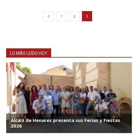
1
2
3
LO MÁS LEÍDO HOY