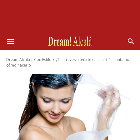
Dream Alcalá
Con Estilo
¿Te atreves a teñirte en casa? Te contamos
cómo hacerlo