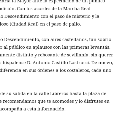
aría la Mayor ante la expectación de un público
adición. Con los acordes de la Marcha Real
do Descendimiento con el paso de misterio y la
oso (Ciudad Real) en el paso de palio.
do Descendimiento, con aires castellanos, tan sobrio
 al público en aplausos con las primeras levantás.
mente distinto y rebosante de sevillanía, sin querer
o hispalense D. Antonio Castillo Lastrucci. De nuevo,
iferencia en sus órdenes a los costaleros, cada uno
 su salida en la calle Libreros hasta la plaza de
 te recomendamos que te acomodes y lo disfrutes en
acompaña a esta información.