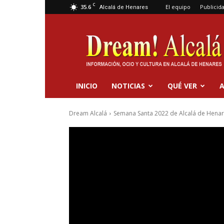
C
35.6
El equipo
Publicid
Alcalá de Henares
Dream
Alcalá
INICIO
NOTICIAS
QUÉ VER
A
Dream Alcalá
Semana Santa 2022 de Alcalá de Hena