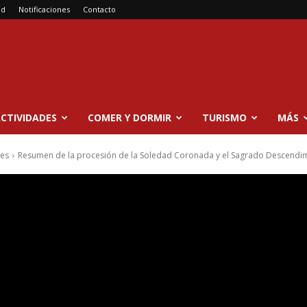
ad
Notificaciones
Contacto
CTIVIDADES
COMER Y DORMIR
TURISMO
MÁS
res
Resumen de la procesión de la Soledad Coronada y el Sagrado Descendimi