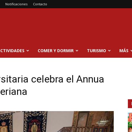
Notificaciones
Contacto
CTIVIDADES
COMER Y DORMIR
TURISMO
MÁS
itaria celebra el Annua
eriana