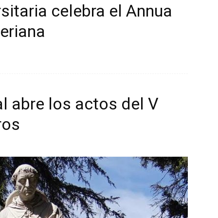
itaria celebra el Annua
eriana
l abre los actos del V
ros