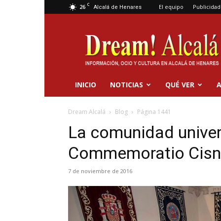
C
26
El equipo
Publicidad
Alcalá de Henares
Dream
Alcalá
INICIO
NOTICIAS
QUÉ VER
A
Dream Alcalá
Blog
Página 1441
La comunidad univers
Commemoratio Cisn
7 de noviembre de 2016