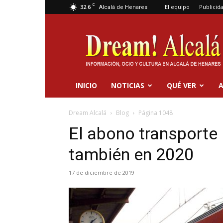
C
32.6
El equipo
Publicid
Alcalá de Henares
Dream
Alcalá
INICIO
NOTICIAS
QUÉ VER
A
Dream Alcalá
Blog
Página 1048
El abono transporte 
también en 2020
17 de diciembre de 2019