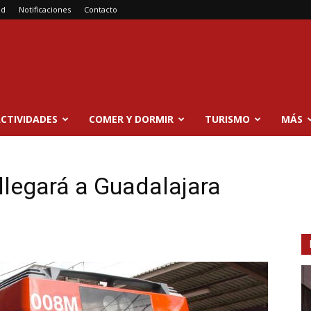
ad
Notificaciones
Contacto
CTIVIDADES
COMER Y DORMIR
TURISMO
MÁS
llegará a Guadalajara