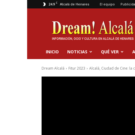
C
24.9
El equipo
Publicid
Alcalá de Henares
Dream
Alcalá
INICIO
NOTICIAS
QUÉ VER
A
Dream Alcalá
Fitur 2023
Alcalá, Ciudad de Cine: la