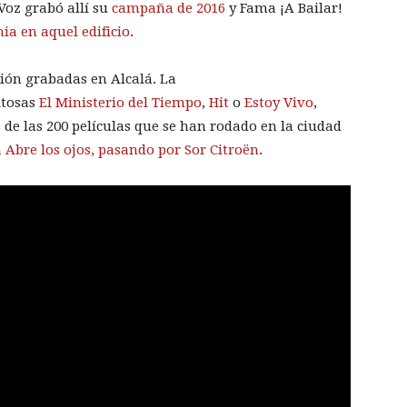
 Voz grabó allí su
campaña de 2016
y Fama ¡A Bailar!
a en aquel edificio
.
sión grabadas en Alcalá. La
itosas
El Ministerio del Tiempo
,
Hit
o
Estoy Vivo
,
de las 200 películas que se han rodado en la ciudad
 Abre los ojos, pasando por Sor Citroën
.