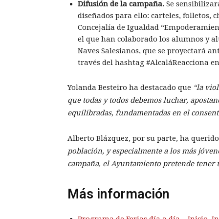
Difusión de la campaña.
Se sensibilizar
diseñados para ello: carteles, folletos, 
Concejalía de Igualdad “Empoderamiento
el que han colaborado los alumnos y a
Naves Salesianos, que se proyectará ante
través del hashtag #AlcaláReacciona en 
Yolanda Besteiro ha destacado que
“la vio
que todas y todos debemos luchar, apostan
equilibradas, fundamentadas en el consenti
Alberto Blázquez, por su parte, ha querido
población, y especialmente a los más jóvene
campaña, el Ayuntamiento pretende tener u
Más información
Programa de Ferias día a día – Inicio
,
I