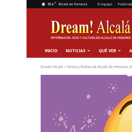
C
35.6
El equipo
Publicid
Alcalá de Henares
Dream
Alcalá
INICIO
NOTICIAS
QUÉ VER
A
Dream Alcalá
Ferias y fiestas de Alcalá de Henares 2