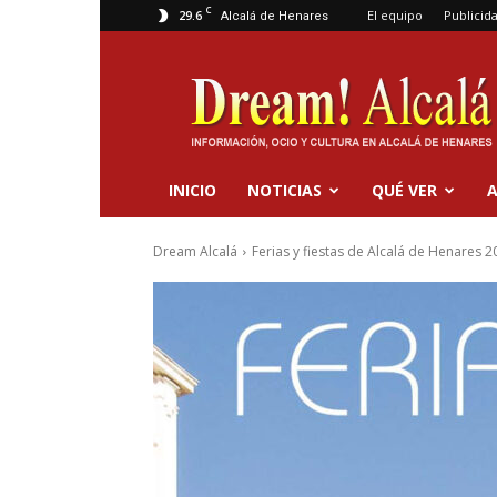
C
29.6
El equipo
Publicid
Alcalá de Henares
Dream
Alcalá
INICIO
NOTICIAS
QUÉ VER
A
Dream Alcalá
Ferias y fiestas de Alcalá de Henares 2