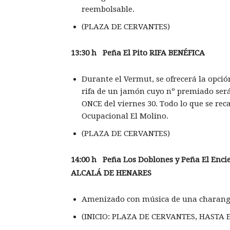
reembolsable.
(PLAZA DE CERVANTES)
13:30 h Pe
ña El Pito RIFA BENÉFICA
Durante el Vermut, se ofrecerá la opción
rifa de un jamón cuyo nº premiado será d
ONCE del viernes 30. Todo lo que se re
Ocupacional El Molino.
(PLAZA DE CERVANTES)
14:00 h Pe
ña Los Doblones y Peña El En
ALCALÁ DE HENARES
Amenizado con música de una charang
(INICIO: PLAZA DE CERVANTES, HASTA 