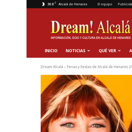
C
30.8
El equipo
Publicid
Alcalá de Henares
Dream
Alcalá
INICIO
NOTICIAS
QUÉ VER
A
Dream Alcalá
Ferias y fiestas de Alcalá de Henares 2