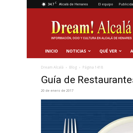
C
34.7
El equipo
Publicid
Alcalá de Henares
Dream
Alcalá
INICIO
NOTICIAS
QUÉ VER
A
Dream Alcalá
Blog
Página 1418
Guía de Restaurante
20 de enero de 2017