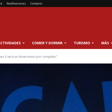
ad
Notificaciones
Contacto
CTIVIDADES
COMER Y DORMIR
TURISMO
MÁS
men 3 será un show nuevo por completo"