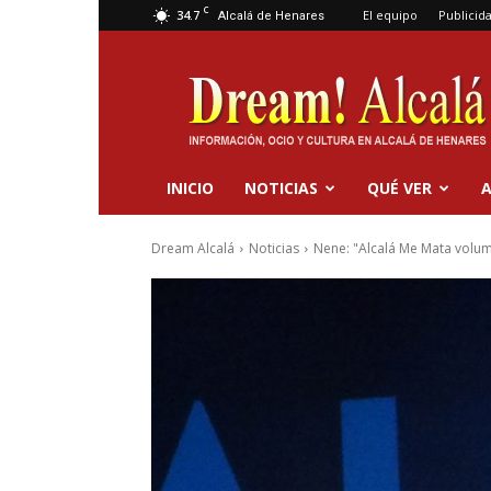
C
34.7
El equipo
Publicid
Alcalá de Henares
Dream
Alcalá
INICIO
NOTICIAS
QUÉ VER
A
Dream Alcalá
Noticias
Nene: "Alcalá Me Mata volu