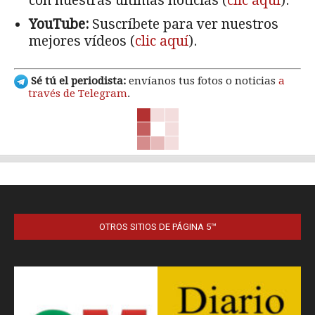
con nuestras últimas noticias (
clic aquí
).
YouTube:
Suscríbete para ver nuestros
mejores vídeos (
clic aquí
).
Sé tú el periodista:
envíanos tus fotos o noticias
a
través de Telegram
.
OTROS SITIOS DE PÁGINA 5™