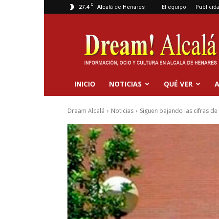
C
27.4
El equipo
Publicid
Alcalá de Henares
Dream
Alcalá
INICIO
NOTICIAS
QUÉ VER
A
Dream Alcalá
Noticias
Siguen bajando las cifras de 