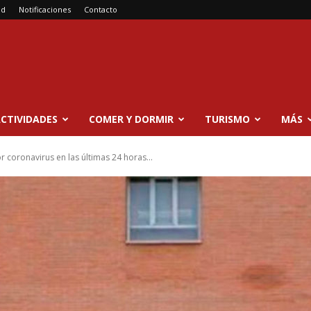
ad
Notificaciones
Contacto
CTIVIDADES
COMER Y DORMIR
TURISMO
MÁS
r coronavirus en las últimas 24 horas...