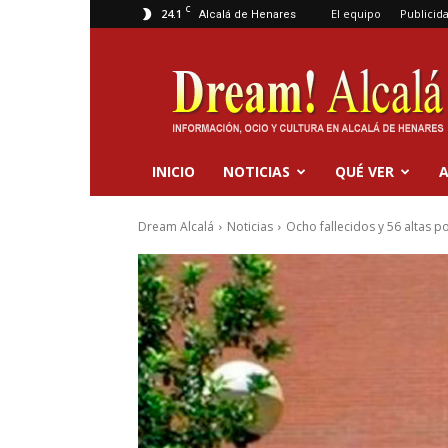
C
24.1
El equipo
Publicid
Alcalá de Henares
Dream
Alcalá
INICIO
NOTICIAS
QUÉ VER
A
Dream Alcalá
Noticias
Ocho fallecidos y 56 altas po