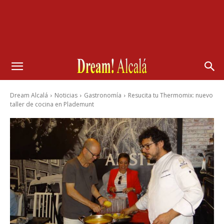
Dream Alcalá
Noticias
Gastronomía
Resucita tu Thermomix: nuevo
taller de cocina en Plademunt