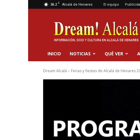
C
36.2
El equipo
Publicid
Alcalá de Henares
Dream
Alcalá
INICIO
NOTICIAS
QUÉ VER
A
Dream Alcalá
Ferias y fiestas de Alcalá de Henares 2