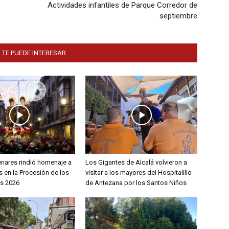
Actividades infantiles de Parque Corredor de
septiembre
 TE PUEDE INTERESAR
enares rindió homenaje a
Los Gigantes de Alcalá volvieron a
 en la Procesión de los
visitar a los mayores del Hospitalillo
s 2026
de Antezana por los Santos Niños