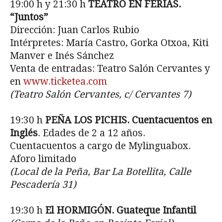
19:00 h y 21:30 h
TEATRO EN FERIAS.
“Juntos”
Dirección: Juan Carlos Rubio
Intérpretes: María Castro, Gorka Otxoa, Kiti
Manver e Inés Sánchez
Venta de entradas: Teatro Salón Cervantes y
en
www.ticketea.com
(Teatro Sal
ón Cervantes, c/ Cervantes 7)
19:30 h
PE
ÑA LOS PICHIS. Cuentacuentos en
Inglés
. Edades de 2 a 12 años.
Cuentacuentos a cargo de Mylinguabox.
Aforo limitado
(Local de la Pe
ña, Bar La Botellita, Calle
Pescadería 31)
19:30 h
El HORMIG
ÓN. Guateque Infantil