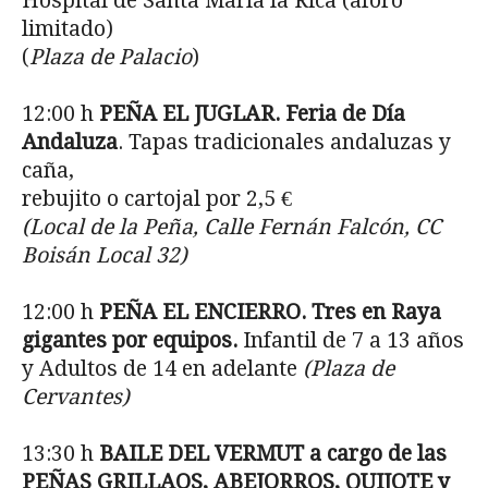
Hospital de Santa María la Rica (aforo
limitado)
(
Plaza de Palacio
)
12:00 h
PE
ÑA EL JUGLAR. Feria de Día
Andaluza
. Tapas tradicionales andaluzas y
caña,
rebujito o cartojal por 2,5 €
(Local de la Pe
ña, Calle Fernán Falcón, CC
Boisán Local 32)
12:00 h
PE
ÑA EL ENCIERRO. Tres en Raya
gigantes por equipos.
Infantil de 7 a 13 años
y Adultos de 14 en adelante
(Plaza de
Cervantes)
13:30 h
BAILE DEL VERMUT a cargo de las
PE
ÑAS GRILLAOS, ABEJORROS, QUIJOTE
y