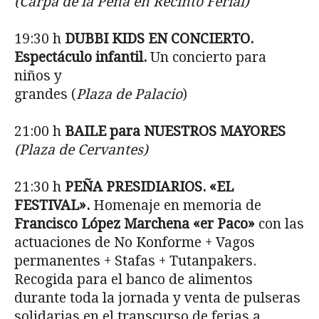
(Carpa de la Peña en Recinto Ferial)
19:30 h
DUBBI KIDS EN CONCIERTO.
Espect
áculo infantil.
Un concierto para
niños y
grandes (
Plaza de Palacio
)
21:00 h
BAILE para NUESTROS MAYORES
(Plaza de Cervantes)
21:30 h
PE
ÑA PRESIDIARIOS. «EL
FESTIVAL».
Homenaje en memoria de
Francisco López Marchena «er Paco»
con las
actuaciones de No Konforme + Vagos
permanentes + Stafas + Tutanpakers.
Recogida para el banco de alimentos
durante toda la jornada y venta de pulseras
solidarias en el transcurso de ferias a