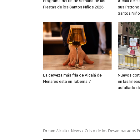
Programa del fin de semana de las
Alcalá de H
Fiestas de los Santos Niños 2026
sus Patronos
Santos Niño
La cerveza más fría de Alcalá de
Nuevos cort
Henares está en Taberna 7
en las línea
asfaltado de