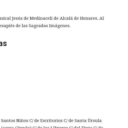
ical Jesús de Medinaceli de Alcalá de Henares. Al
esapiés de las Sagradas Imágenes.
as
 Santos Niños C/ de Escritorios C/ de Santa Úrsula
cera Círculo) C/ de los Libreros C/ del Tinte C/ de