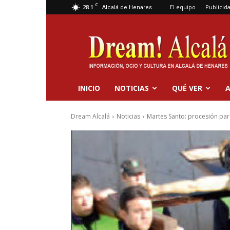
C
28.1
El equipo
Publicid
Alcalá de Henares
Dream
Alcalá
INICIO
NOTICIAS
QUÉ VER
A
Dream Alcalá
Noticias
Martes Santo: procesión pa