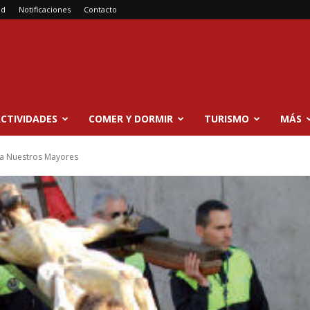
ad
Notificaciones
Contacto
CTIVIDADES
COMER Y DORMIR
TURISMO
MÁS
ra Nuestros Mayores