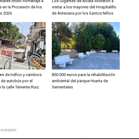
enares rindió homenaje a
Los Gigantes de Alcalá volvieron a
 en la Procesión de los
visitar a los mayores del Hospitalillo
s 2026
de Antezana por los Santos Niños
es de tráfico y cambios
850.000 euros para la rehabilitación
s de autobús por el
ambiental del parque Huerta de
 la calle Teniente Ruiz
Sementales