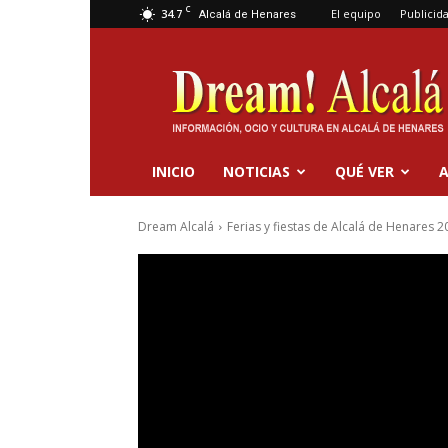
C
34.7
El equipo
Publicid
Alcalá de Henares
Dream
Alcalá
INICIO
NOTICIAS
QUÉ VER
A
Dream Alcalá
Ferias y fiestas de Alcalá de Henares 2