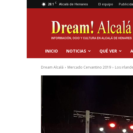
C
28.1
El equipo
Publicid
Alcalá de Henares
Dream
Alcalá
INICIO
NOTICIAS
QUÉ VER
A
Dream Alcalá
Mercado Cervantino 2019
Los irlande