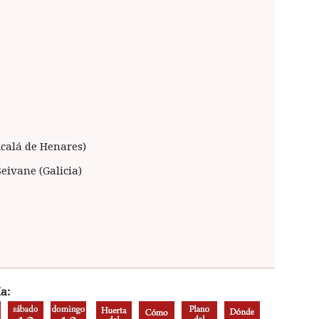
lcalá de Henares)
Seivane (Galicia)
a: