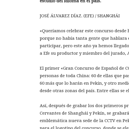
estudio del idioma en el país.
JOSÉ ÁLVAREZ DÍAZ. (EFE) / SHANGHÁI
«Queríamos celebrar este concurso desde ha
porque no había tanta gente que hablara 
participar, pero este año ya hemos llegad
a Efe su productor y miembro del jurado, 
El primer «Gran Concurso de Español de CC
personas de toda China: 60 de ellas que p
60 más que lo harán en Pekín, y otro medi
desde otras zonas del país. Entre ellas se e
Así, después de grabar los dos primeros pr
Cervantes de Shanghái y Pekín, se grabar
emblemática nueva sede de la CCTV en Pek
para el logotipo del concurso, donde se ele