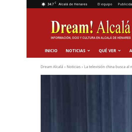
C
34.7
El equipo
Publicid
Alcalá de Henares
Dream
Alcalá
INICIO
NOTICIAS
QUÉ VER
A
Dream Alcalá
Noticias
La televisión china busca al