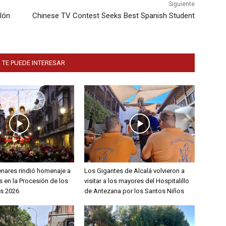
Siguiente
lón
Chinese TV Contest Seeks Best Spanish Student
 TE PUEDE INTERESAR
enares rindió homenaje a
Los Gigantes de Alcalá volvieron a
 en la Procesión de los
visitar a los mayores del Hospitalillo
s 2026
de Antezana por los Santos Niños